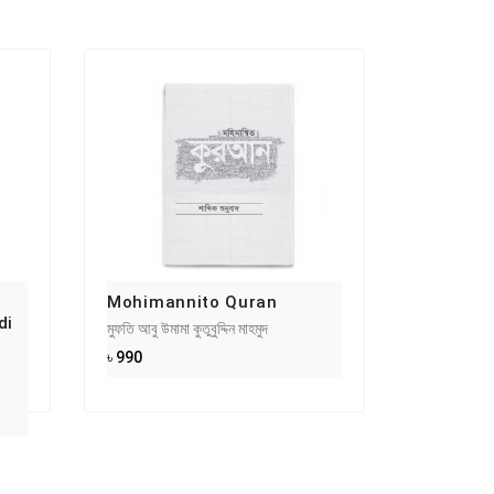
Mohimannito Quran
di
মুফতি আবু উমামা কুতুবুদ্দিন মাহমুদ
৳ 990