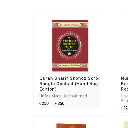
Quran Sharif Shohoz Sorol
Nur
Bangla Onubad (Hand Bag
Ba
Edition)
Poc
Hafez Munir Uddin Ahmod
Hak
Ash
৳ 250
৳ 350
৳ 3