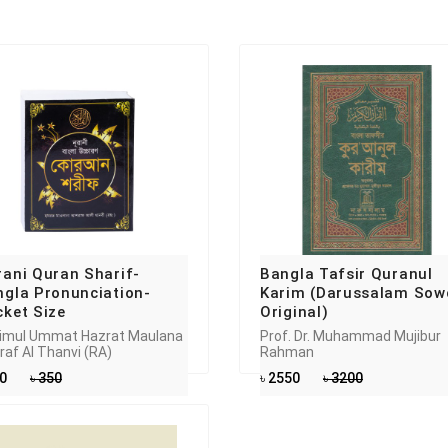
ani Quran Sharif-
Bangla Tafsir Quranul
ngla Pronunciation-
Karim (Darussalam Sow
ket Size
Original)
imul Ummat Hazrat Maulana
Prof. Dr. Muhammad Mujibur
raf Al Thanvi (RA)
Rahman
20
৳ 350
৳ 2550
৳ 3200