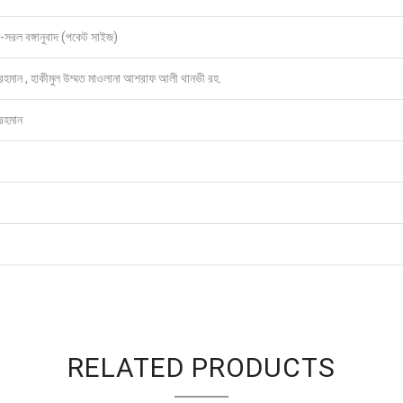
রল বঙ্গানুবাদ (পকেট সাইজ)
 রহমান , হাকীমুল উম্মত মাওলানা আশরাফ আলী থানভী রহ.
রহমান
RELATED PRODUCTS