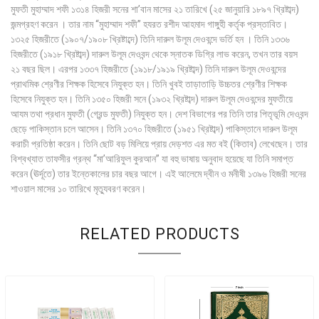
মুফতী মুহাম্মাদ শফী ১৩১৪ হিজরী সনের শা’বান মাসের ২১ তারিখে (২৫ জানুয়ারি ১৮৯৭ খ্রিষ্টাব্দ)
জন্মগ্রহণ করেন । তার নাম “মুহাম্মাদ শফী” হযরত রশীদ আহমাদ গাঙ্গুহী কর্তৃক প্রস্তাবিত।
১৩২৫ হিজরীতে (১৯০৭/১৯০৮ খ্রিষ্টাব্দে) তিনি দারুল উলূম দেওবন্দে ভর্তি হন । তিনি ১৩৩৬
হিজরীতে (১৯১৮ খ্রিষ্টাব্দ) দারুল উলূম দেওবন্দ থেকে স্নাতক ডিগ্রি লাভ করেন, তখন তার বয়স
২১ বছর ছিল। এরপর ১৩৩৭ হিজরীতে (১৯১৮/১৯১৯ খ্রিষ্টাব্দ) তিনি দারুল উলূম দেওবন্দের
প্রাথমিক শ্রেণীর শিক্ষক হিসেবে নিযুক্ত হন। তিনি খুবই তাড়াতাড়ি উচ্চতর শ্রেণীর শিক্ষক
হিসেবে নিযুক্ত হন। তিনি ১৩৫০ হিজরী সনে (১৯৩২ খ্রিষ্টাব্দ) দারুল উলূম দেওবন্দের মুফতীয়ে
আযম তথা প্রধান মুফতী (গ্রেন্ড মুফতী) নিযুক্ত হন। দেশ বিভাগের পর তিনি তার পিতৃভূমি দেওবন্দ
ছেড়ে পাকিস্তান চলে আসেন। তিনি ১৩৭০ হিজরীতে (১৯৫১ খ্রিষ্টাব্দ) পাকিস্তানে দারুল উলূম
করাচী প্রতিষ্ঠা করেন। তিনি ছোট বড় মিলিয়ে প্রায় দেড়শত এর মত বই (কিতাব) লেখেছেন। তার
বিশ্বখ্যাত তাফসীর গ্রন্থ “মা’আরিফুল কুরআন” যা বহু ভাষায় অনুবাদ হয়েছে যা তিনি সমাপ্ত
করেন (ঊর্দূতে) তার ইন্তেকালের চার বছর আগে। এই আলেমে দ্বীন ও মনীষী ১৩৯৬ হিজরী সনের
শাওয়াল মাসের ১০ তারিখে মৃত্যুবরণ করেন।
RELATED PRODUCTS