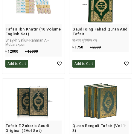
Tafsir Ibn Khatir (10 Volume
Saudi King Fahad Quran And
English Set)
Tafsir
Shaykh Safiur- Rahman Al-
মাওলানা মুহিউদ্দিন খান
Mubarakpuri
৳ 1750
৳ 2800
৳ 12000
৳ 15000
Add to Cart
Add to Cart
Tafsir E Zakaria Saudi
Quran Bengali Tafsir (Vol 1-
Original (2Vol Set)
3)