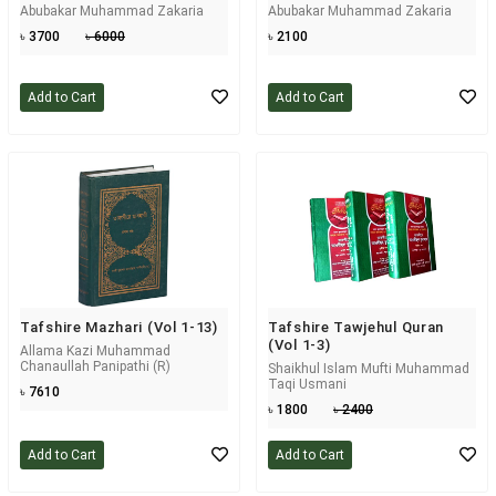
Abubakar Muhammad Zakaria
Abubakar Muhammad Zakaria
৳ 3700
৳ 6000
৳ 2100
Add to Cart
Add to Cart
Tafshire Mazhari (Vol 1-13)
Tafshire Tawjehul Quran
(Vol 1-3)
Allama Kazi Muhammad
Chanaullah Panipathi (R)
Shaikhul Islam Mufti Muhammad
Taqi Usmani
৳ 7610
৳ 1800
৳ 2400
Add to Cart
Add to Cart