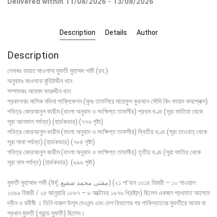
Delivered within 11/08/2026 - 13/08/2026
Description
Details
Author
Description
লেখকঃ হযরত মাওলানা মুফতী মুহাম্মদ শফী (রহ.)
অনুবাদঃ মাওলানা মুহিউদ্দীন খান
সম্পাদকঃ আহমদ বদরুদ্দীন খান
প্রকাশনাঃ মাসিক মদিনা পাব্লিকেশন (মূলঃ তাফসিরে মারেফুল কুরআন সৌদি কিং ফাহাদ কমপ্লেক্স)
পবিত্র কোরআনুল কারীম (বাংলা অনুবাদ ও সংক্ষিপ্ত তাফসীর) প্রথম খণ্ড (সূরা ফাতিহা থেকে
সূরা আনফাল পর্যন্ত) (হার্ডকভার) (৭৭৬ পৃষ্টা)
পবিত্র কোরআনুল কারীম (বাংলা অনুবাদ ও সংক্ষিপ্ত তাফসীর) দ্বিতীয় খণ্ড (সূরা তাওবাহ্ থেকে
সূরা সাবা পর্যন্ত) (হার্ডকভার) (৭৮৪ পৃষ্টা)
পবিত্র কোরআনুল কারীম (বাংলা অনুবাদ ও সংক্ষিপ্ত তাফসীর) তৃতীয় খণ্ড (সূরা ফাতির থেকে
সূরা নাস পর্যন্ত) (হার্ডকভার) (৬৯৬ পৃষ্টা)
মুফতী মুহাম্মাদ শফী (উর্দূ: مفتى محمد شفيع) (২১ শা’বান ১৩১৪ হিজরী – ১০ শাওয়াল
১৩৯৬ হিজরী / ২৫ জানুয়ারি ১৮৯৭ – ৬ অক্টোবর ১৯৭৬ খ্রিষ্টাব্দ) ছিলেন একজন প্রখ্যাত আলেমে
দ্বীন ও মনীষী । তিনি দারুল উলূম দেওবন্দ এবং দেশ বিভাগের পর পাকিস্তানের মুফতীয়ে আযম বা
প্রধান মুফতী (গ্রান্ড মুফতী) ছিলেন।