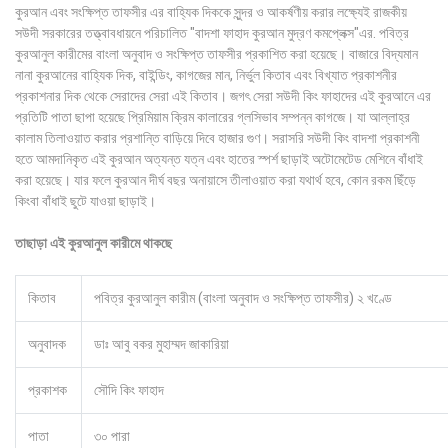
কুরআন এবং সংক্ষিপ্ত তাফসীর এর বাহ্যিক দিককে সুন্দর ও আকর্ষণীয় করার লক্ষ্যেই রাজকীয়
সউদী সরকারের তত্ত্বাবধায়নে পরিচালিত "বাদশা ফাহাদ কুরআন মুদ্রণ কমপ্লেক্স"এর. পবিত্র
কুরআনুল কারীমের বাংলা অনুবাদ ও সংক্ষিপ্ত তাফসীর প্রকাশিত করা হয়েছে। বাজারে বিদ্যমান
নানা কুরআনের বাহ্যিক দিক, বাইন্ডিং, কাগজের মান, নির্ভুল কিতাব এবং বিখ্যাত প্রকাশনীর
প্রকাশনার দিক থেকে সেরাদের সেরা এই কিতাব। জগৎ সেরা সউদী কিং ফাহাদের এই কুরআনে এর
প্রতিটি পাতা ছাপা হয়েছে প্রিমিয়াম ক্রিম কালারের গ্লসিভাব সম্পন্ন কাগজে। যা আল্লাহ্‌র
কালাম তিলাওয়াত করার প্রশান্তি বাড়িয়ে দিবে হাজার গুণ। সরাসরি সউদী কিং বাদশা প্রকাশনী
হতে আমদানিকৃত এই কুরআন অত্যন্ত যত্ন এবং হাতের স্পর্শ ছাড়াই অটোমেটেড মেশিনে বাঁধাই
করা হয়েছে। যার ফলে কুরআন দীর্ঘ বছর অনায়াসে তীলাওয়াত করা যথার্থ হবে, কোন রকম ছিঁড়ে
কিংবা বাঁধাই ছুটে যাওয়া ছাড়াই।
তাছাড়া এই কুরআনুল কারীমে থাকছে
কিতাব
পবিত্র কুরআনুল কারীম (বাংলা অনুবাদ ও সংক্ষিপ্ত তাফসীর) ২ খণ্ডে
অনুবাদক
ডাঃ আবু বকর মুহাম্মদ জাকারিয়া
প্রকাশক
সৌদি কিং ফাহাদ
পাতা
৩০ পারা