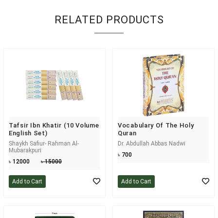
RELATED PRODUCTS
Tafsir Ibn Khatir (10 Volume
Vocabulary Of The Holy
English Set)
Quran
Shaykh Safiur- Rahman Al-
Dr. Abdullah Abbas Nadwi
Mubarakpuri
৳ 700
৳ 12000
৳ 15000
Add to Cart
Add to Cart