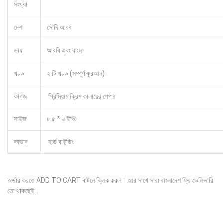
সংখ্যা
দেশ
সৌদি আরব
ভাষা
আরবি এবং বাংলা
খণ্ড
২ টি খণ্ড (সম্পূর্ণ কুরআন)
কাগজ
প্রিমিয়াম ক্রিম কালারের পেপার
সাইজ
৮.৫ * ৬ ইঞ্চি
কাভার
হার্ড বাইন্ডিং
অর্ডার করতে ADD TO CART বাটনে ক্লিক করুন। আর সাথে সারা বাংলাদেশ ফ্রি ডেলিভারি
তো থাকছেই।