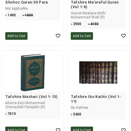
Shohoz Quran 30 Para
Tafshire Ma'areful Quran
(Vol 1-8)
Not Applicable
Hazrat Mualana Mufti
৳ 1490
৳ 1800
Muhammad Shafi (R)
৳ 3900
৳ 4150
Add to Cart
Add to Cart
Tafshire Mazhari (Vol 1-13)
Tafshire Ibn Kathir (Vol 1-
11)
Allama Kazi Muhammad
Chanaullah Panipathi (R)
Ibn Katheer
৳ 7610
৳ 5400
Add to Cart
Add to Cart