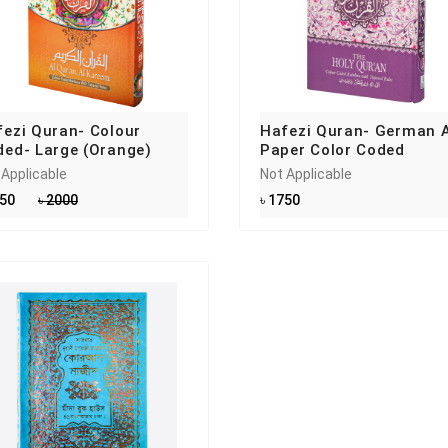
ezi Quran- Colour
Hafezi Quran- German A
ded- Large (Orange)
Paper Color Coded
 Applicable
Not Applicable
550
৳ 2000
৳ 1750