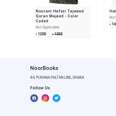
Noorani Hafezi Tajweed
Haf
Quran Majeed - Color
Not
Coded
৳ 1
Not Applicable
৳ 1200
৳ 1350
NoorBooks
84, PURANA PALTAN LINE, DHAKA
Follow Us