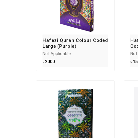
Hafezi Quran Colour Coded
Haf
Large (Purple)
Co
Not Applicable
Not
৳ 2000
৳ 1