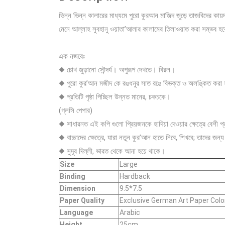
ভিন্ন ভিন্ন কালারের মাধ্যমে পুরো কুরআন মাজিদ জুড়ে তাজবিদের ক
মেনে আল্লাহ সুবহানু ওয়াতা’আলার কালামের তিলাওয়াত করা সম্ভব 
এক নজরেঃ
◆ চোখ জুড়ানো সৌন্দর্য। অপুরূপ দেখতে। বিরল।
◆ পুরো কুর’আন মজীদ কে রঙধনুর সাত রঙে বিভক্ত ও অলঙ্কিত করা
◆ প্রতিটি পৃষ্ঠা পিচ্ছিল উন্নত মানের, চকচকে।
(গ্লসি পেপার)
◆ সাধারনত এই কপি গুলো প্রিয়জনকে হাদিয়া দেওয়ার ক্ষেত্রে বেশী প্
◆ বাচ্চাদের ক্ষেত্রে, যারা নতুন কুর’আন হাতে নিবে, শিখবে; তাদের জ
◆ সুদূর দিল্লী, ভারত থেকে আনা হয়ে থাকে।
Size
Large
Binding
Hardback
Dimension
9.5*7.5
Paper Quality
Exclusive German Art Paper Colo
Language
Arabic
Height
25cm