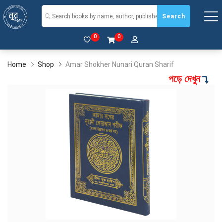
Search
0
0
Home
Shop
Amar Shokher Nunari Quran Sharif
পড়ে দেখুন