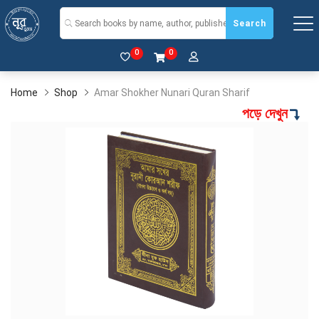
Search
0
0
Home
Shop
Amar Shokher Nunari Quran Sharif
পড়ে দেখুন