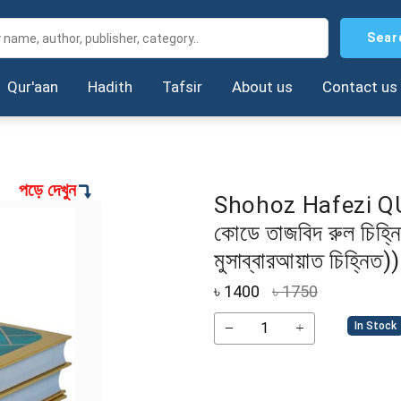
Sear
Qur'aan
Hadith
Tafsir
About us
Contact us
পড়ে দেখুন
Shohoz Hafezi QUr
কোডে তাজবিদ রুল চিহ্ন
মুসাব্বারআয়াত চিহ্নিত))
৳
1400
৳ 1750
In Stock