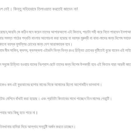
ল্প নেই। কিন্তু সহিহভাবে তিলাওয়াত করতেই জানেন না!
 করেছেন,আরবি কে কঠিন মনে করেন তাদের আশারআলো এই কিতাব, পড়াটা সহী করে নিতে পারবেন ইনশাআ
াম্বার সমস্ত পাঠের পদ্ধতি বাংলায় আলোচনা করা হয়েছে যা বয়স্ক মুরুব্বী বা বাবা-মাদের জন্য বিশেষ সহা
োনো বয়স্ক মুসল্লির চোখের জন্য বেশ আরামদায়ক হবে।
্গাম মীম সাকিন, ক্বলব, ক্বলক্বলা এইগুলি ভিন্ন ভিন্ন রংএ চিহ্নিত চোখের দৃষ্টিতেই বুঝে যাবেন এই লাই
সবুজে চিহ্নিত হওয়ায় যাদের নিঃশ্বাস ছোট তাদের জন্য বিশেষ উপকারী হবে এই কিতাব যারা আরবী জা
 থেকেও কম এই কুরআনের ছাপার মানের দিকে আমাদের ছিলো আপোষহীন ভালবাসা।
ড মেশিনে বাঁধাই করা হয়েছে। এবং প্রতিটা কিতাবের সাথে পাচ্ছেন তিন মাসের গেরান্টি।
উপহার আর কিছু হতে পারে না
।
িমখানায় হাদিয়া দিয়ে আল্লাহ সন্তুষ্টি অর্জন করতে চাচ্ছেন।