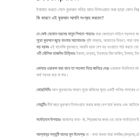
ইবাদাত করতে গেলে কুরআন সহিহ ভাবে তিলাওয়াত করা ছাড়া কোন বিক
কি
কারণে
এই
কুরআন
আপনি
সংগ্রহ করবেন? ​
যে
কেউ
যেকোন
বয়সের
মানুষ
শিখতে
পারবেঃ
যারা জেনারেল লাইনে পড়াশুনা
পুরো কুরআন জুড়ে বাংলায় আলোচনাঃ
পৃষ্টা নাম্বার, আয়াতের বিবরণ, পারা ন
বড় হরফঃ
এই হাফেজি কুরআনে, আরবি হরফ বেশ বড় হওয়াতে পাঠ করতে যেক
৭টি মৌলিক তাজবিদ চিহ্নিতঃ
ইকফা, গুন্নাহ, ইখফায়ে মিম সাকিন, ইদ্গাম, ইদ
কোথায় ওয়াকফ করা যাবে তা সংকেত দিয়ে জানিয়ে দেয়ঃ
ওয়াকফ-ইবতিদাহ লাল 
অর্থ গড়বর হয়ে না যায়।
কোয়ালিটিঃ
আল কুরআনের সামনে পুরো জমিনের মূল্য একটি পাখির পালকের
গেরান্টিঃ
দীর্ঘ বছর কুরআন তিলাওয়াত করার জন্য বেশ হার্ড কভার এবং অটোমেটে
সর্বোত্তম উপহারঃ
আমাদের বাবা- মা, প্রিয়জনের জন্য এর থেকে সর্বোত্তম 
আল্লাহ্‌র সন্তুষ্টি যাদের মূল উদ্দেশ্যঃ
মা - বাবা অথবা যারা মসজিদ,মাদ্রাসা,এত