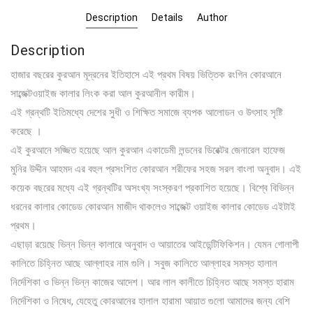
Description
Details
Author
Description
হাজার বছরের কুরআন মূদ্রনের ইতিহাসে এই প্রথম বিষয় ভিত্তিক রংগিন কোরআনে
সাব্জেক্টওয়াইজ কালার লিংক করা আল কুরআনীল কারীম।
এই গ্রন্থটি ইতিমধ্যে দেশের সুধী ও শিক্ষিত সমাজে ব্যপক আলোডন ও উৎসাহ সৃষ্টি
করেছে ।
এই কুরআনে সজ্জিত হয়েছে আল কুরআন একাডেমী লন্ডনের ডিরেক্টর জেনারেল হাফেজ
মুনির উদ্দীন আহমদ এর বহুল প্রসংশিত কোরআন শরীফের সহজ সরল বাংলা অনুবাদ। এই
কয়েক বছরের মধ্যে এই গ্রন্থটির অসংখ্য সংস্করণ প্রকাশিত হয়েছে। বিশ্বে বিভিন্ন
ধরনের কালার কোডেড কোরআন মাজীদ থাকলেও সাব্জেক্ট ওয়াইজ কালার কোডেড এইটাই
প্রথম।
এছাড়া রয়েছে ভিন্ন ভিন্ন কালারে অনুবাদ ও আয়াতের আইডেন্টিফিকিশন। যেমন গোলাপী
কালিতে চিহ্নিত আছে আল্লাহর নাম গুলি। সবুজ কালিতে আল্লাহর সমস্ত হালাল
নির্দেশিকা ও ভিন্ন ভিন্ন কাজের আদেশ। আর লাল কালীতে চিহ্নিত আছে সমস্ত হারাম
নির্দেশিকা ও নিষেধ, যেহেতু কোরআনের হালাল হারামা আয়াত গুলো আমাদের জন্য বেশি