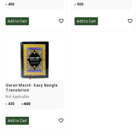
৳ 490
৳ 900
Add to Cart
Add to Cart
Quran Mazid- Easy Bangla
Translation
Not Applicable
৳ 430
৳ 600
Add to Cart