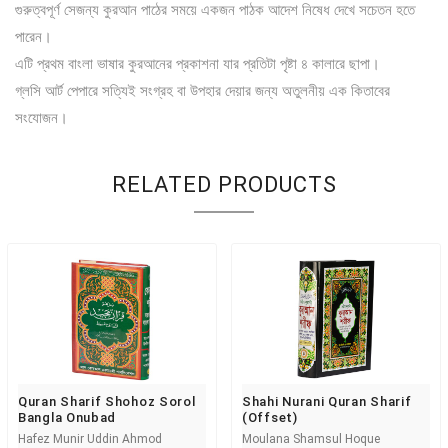
গুরুত্বপূর্ণ সেজন্য কুরআন পাঠের সময়ে একজন পাঠক আদেশ নিষেধ দেখে সচেতন হতে
পারেন।
এটি প্রথম বাংলা ভাষার কুরআনের প্রকাশনা যার প্রতিটা পৃষ্টা ৪ কালারে ছাপা।
গ্লসি আর্ট পেপারে সত্যিই সংগ্রহ বা উপহার দেয়ার জন্য অতুলনীয় এক কিতাবের
সংযোজন।
RELATED PRODUCTS
Quran Sharif Shohoz Sorol
Shahi Nurani Quran Sharif
Bangla Onubad
(offset)
Hafez Munir Uddin Ahmod
Moulana Shamsul Hoque