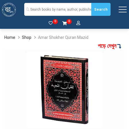
Search
0
0
Home
Shop
Amar Shokher Quran Mazid
পড়ে দেখুন